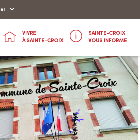
Aller à la recherche
hes
VIVRE
SAINTE-CROIX
À SAINTE-CROIX
VOUS INFORME