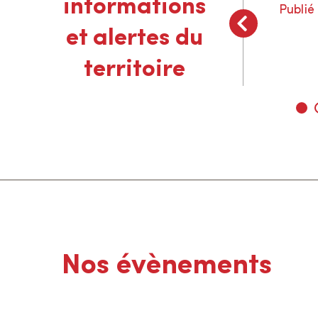
informations
Publié
r
Lire la suite
s
et alertes du
u
r
territoire
l
e
s
i
t
e
Nos évènements