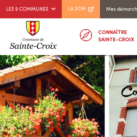
Aller au menu
Aller au contenu
LA 3CM
LES 9 COMMUNES
Mes démarc
CONNAÎTRE
SAINTE-CROIX