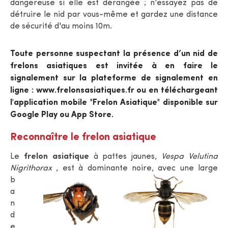
dangereuse si elle est dérangée ; n'essayez pas de
détruire le nid par vous-même et gardez une distance
de sécurité d'au moins 10m.
Toute personne suspectant la présence d’un nid de
frelons asiatiques est invitée à en faire le
signalement sur la plateforme de signalement en
ligne : www.frelonsasiatiques.fr ou en téléchargeant
l'application mobile "Frelon Asiatique" disponible sur
Google Play ou App Store.
Reconnaître le frelon asiatique
Le
frelon asiatique
à pattes jaunes,
Vespa Velutina
Nigrithorax
,
est à dominante noire, avec une large
b
a
n
d
e