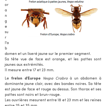
or
a
n
g
e
su
r
l'a
b
domen et un liseré jaune sur le premier segment.
Sa tête vue de face est orange, et les pattes sont
jaunes aux extrémités.
Il mesure entre 17 et 23 mm.
Le
frelon d'Europe
Vespa Crabro
à un abdomen à
dominante jaune clair, avec des bandes noires. Sa tête
est jaune de face et rouge au dessus. Son thorax et ses
pattes sont noirs et brun-rouge.
Les ouvrières mesurent entre 18 et 23 mm et les reines
entre 25 et 35 mm.