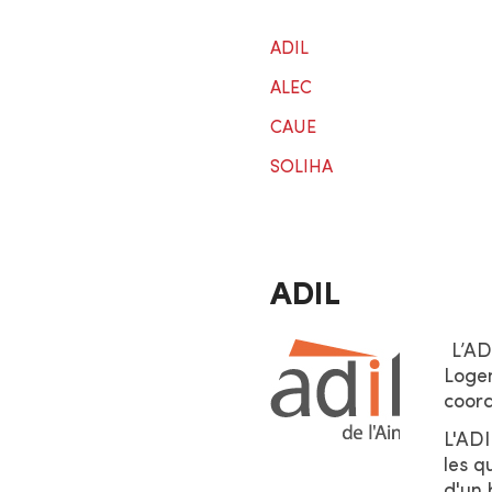
ADIL
ALEC
CAUE
SOLIHA
ADIL
L’ADI
Loge
coord
L'ADI
les q
d'un 