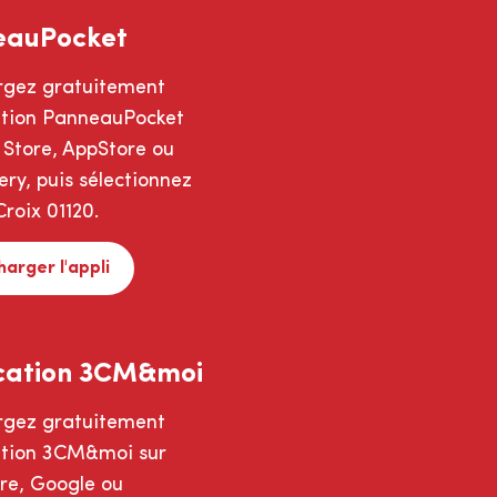
eauPocket
rgez gratuitement
cation PanneauPocket
 Store, AppStore ou
ry, puis sélectionnez
roix 01120.
harger l'appli
cation 3CM&moi
rgez gratuitement
cation 3CM&moi sur
ore, Google ou