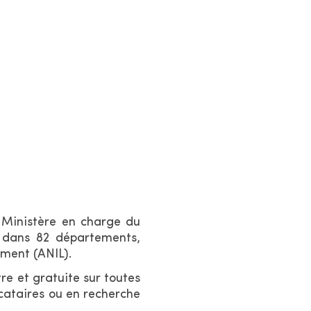
r
l
e
s
i
t
e
e Ministère en charge du
t dans 82 départements,
ement (ANIL).
re et gratuite sur toutes
ocataires ou en recherche