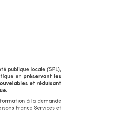
té publique locale (SPL),
atique en
préservant les
nouvelables et réduisant
ue.
information à la demande
aisons France Services et