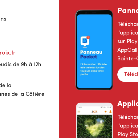
Pann
ens
Télécha
l'appli
sur Play
AppGalle
oix.fr
Sainte-C
eudis de 9h à 12h
Téléc
de la
s de la Côtière
Appli
Télécha
l'appli
Play St