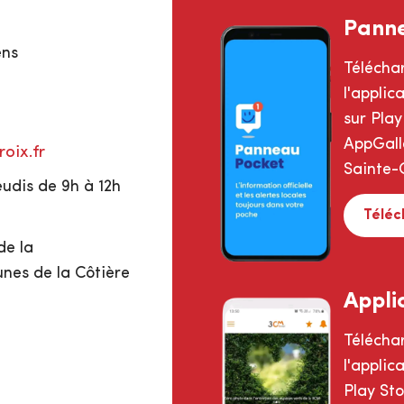
Pann
ens
Télécha
l'appli
sur Play
AppGalle
oix.fr
Sainte-C
eudis de 9h à 12h
Téléc
de la
s de la Côtière
Appli
Télécha
l'appli
Play St