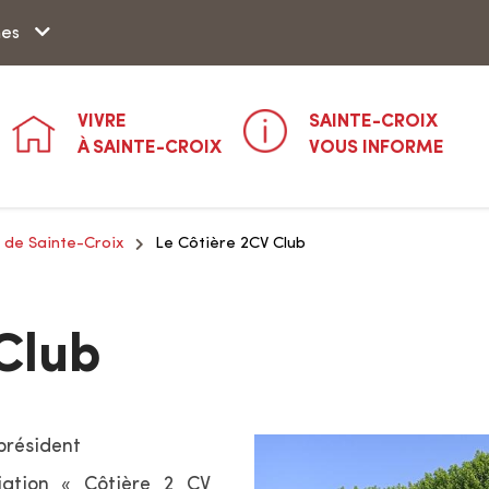
Aller à la recherche
hes
VIVRE
SAINTE-CROIX
À SAINTE-CROIX
VOUS INFORME
 de Sainte-Croix
Le Côtière 2CV Club
Club
T, président
ation « Côtière 2 CV