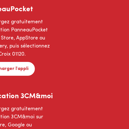
eauPocket
rgez gratuitement
cation PanneauPocket
 Store, AppStore ou
ry, puis sélectionnez
roix 01120.
harger l'appli
cation 3CM&moi
rgez gratuitement
cation 3CM&moi sur
ore, Google ou