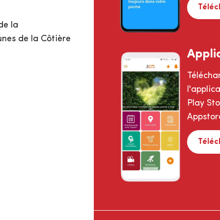
Téléc
de la
s de la Côtière
Appli
Télécha
l'appli
Play St
Appstor
Téléc