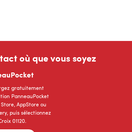
tact où que vous soyez
eauPocket
rgez gratuitement
cation PanneauPocket
 Store, AppStore ou
ry, puis sélectionnez
roix 01120.