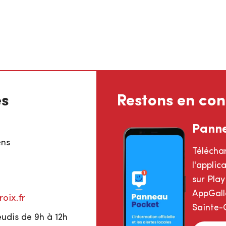
es
Restons en con
Pann
ens
Télécha
l'appli
sur Play
AppGalle
oix.fr
Sainte-C
eudis de 9h à 12h