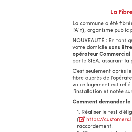
La Fibr
La commune a été fibrée
l'Ain), organisme public
NOUVEAUTÉ : En tant qu
votre domicile
sans êtr
opérateur Commercial (
par le SIEA, assurant la 
C’est seulement après le
fibre auprès de l’opérat
votre logement est relié 
l’installation et notée s
Comment demander le p
Réaliser le test d’éli
(
https://customers.li
raccordement.