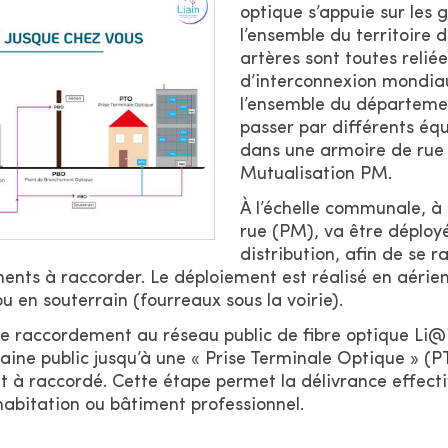
optique s’appuie sur les 
l’ensemble du territoire
artères sont toutes relié
d’interconnexion mondiau
l’ensemble du départemen
passer par différents éq
dans une armoire de rue
Mutualisation PM.
À l’échelle communale, à
rue (PM), va être déploy
distribution, afin de se
ents à raccorder. Le déploiement est réalisé en aérie
u en souterrain (fourreaux sous la voirie).
de raccordement au réseau public de fibre optique Li@i
aine public jusqu’à une « Prise Terminale Optique » (PT
 à raccordé. Cette étape permet la délivrance effecti
habitation ou bâtiment professionnel.