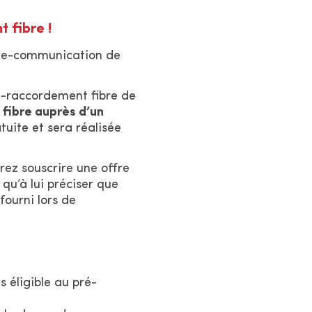
r
l
 fibre !
e
e e-communication de
s
i
é-raccordement fibre de
t
fibre auprès d’un
e
atuite et sera réalisée
rez souscrire une offre
qu’à lui préciser que
fourni lors de
s éligible au pré-