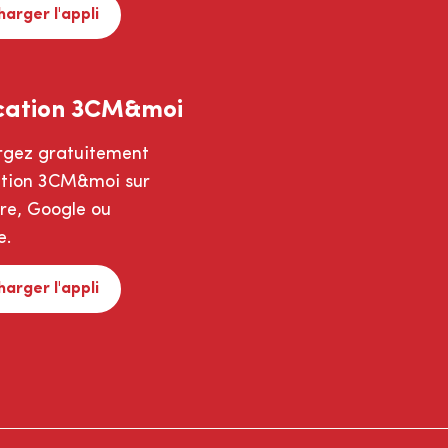
harger l'appli
cation 3CM&moi
rgez gratuitement
cation 3CM&moi sur
ore, Google ou
e.
harger l'appli