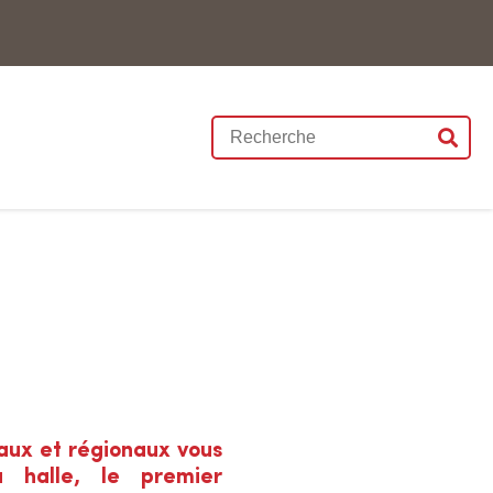
R
e
c
h
e
r
c
h
e
r
s
aux et régionaux vous
u
a halle, le premier