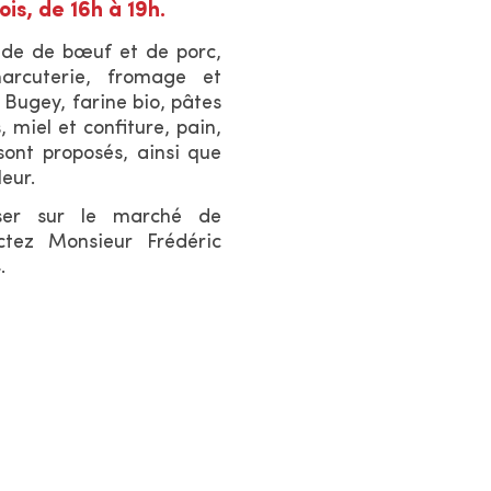
r
s, de 16h à 19h.
l
ande de bœuf et de porc,
e
harcuterie, fromage et
s
u Bugey, farine bio, pâtes
i
s, m
iel et confiture, pain,
 sont proposés, ainsi que
t
leur.
e
ser sur le marché de
ctez Monsieur Frédéric
.