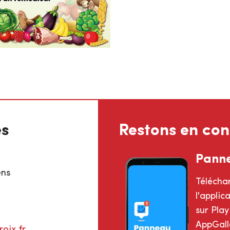
es
Restons en con
Pann
ens
Télécha
l'appli
sur Play
AppGalle
oix.fr