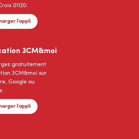
roix 01120.
harger l'appli
cation 3CM&moi
rgez gratuitement
cation 3CM&moi sur
ore, Google ou
e.
harger l'appli