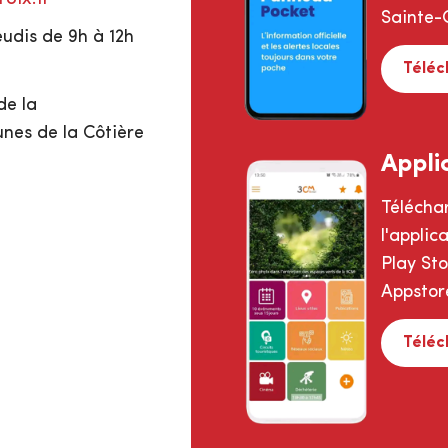
Sainte-C
eudis de 9h à 12h
Téléc
de la
s de la Côtière
Appli
Télécha
l'appli
Play St
Appstor
Téléc