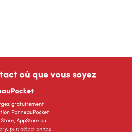
tact où que vous soyez
eauPocket
rgez gratuitement
cation PanneauPocket
 Store, AppStore ou
ry, puis sélectionnez