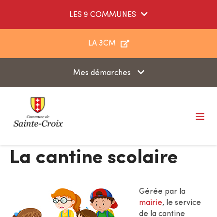
Aller au menu
Aller au contenu
LES 9 COMMUNES
Aller à la recherche
LA 3CM
Mes démarches
M
e
n
u
La cantine scolaire
Gérée par la
mairie
, le service
de la cantine