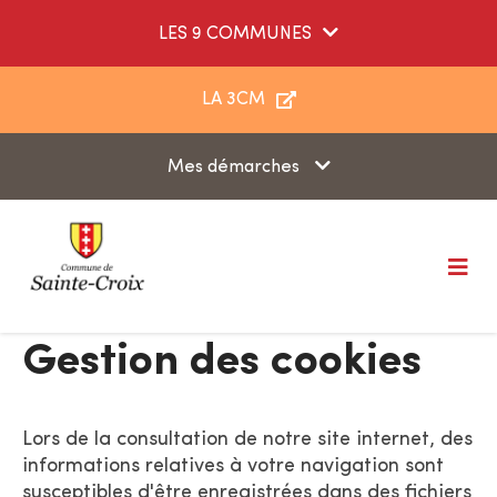
Aller au menu
Aller au contenu
LES 9 COMMUNES
Aller à la recherche
LA 3CM
Mes démarches
M
e
n
u
Gestion des cookies
Lors de la consultation de notre site internet, des
informations relatives à votre navigation sont
susceptibles d'être enregistrées dans des fichiers